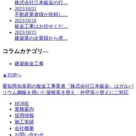
株式会社江本鈑金の行…
2023/10/21
不動産業者様が依頼し…
2023/10/18
板金工事はお任せくだ…
2023/10/15
建築業の企業様から求…
コラムカテゴリ―
建築板金工事
▲TOPへ
愛知県知多郡の板金工事業者『株式会社江本鈑金』はガルバ
リウム鋼板を用いた屋根葺き替え・外壁張り替えにご対応
HOME
業務案内
採用情報
施工実績
会社概要
お問い合わせ