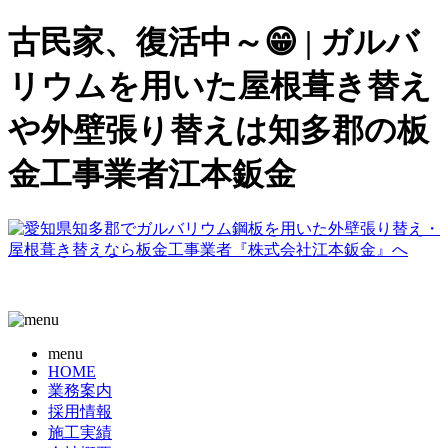
古民家、復活中～😁 | ガルバ
リウムを用いた屋根葺き替え
や外壁張り替えは知多郡の板
金工事業者江本鈑金
menu
HOME
業務案内
採用情報
施工実績